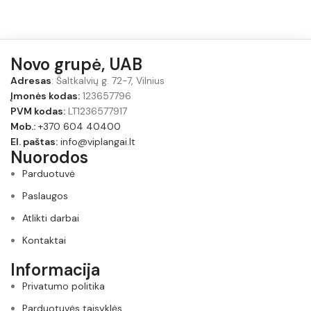
Novo grupė, UAB
Adresas
: Šaltkalvių g. 72-7, Vilnius
Įmonės kodas:
123657796
PVM kodas:
LT1236577917
Mob.:
+370 604 40400
El. paštas:
info@viplangai.lt
Nuorodos
Parduotuvė
Paslaugos
Atlikti darbai
Kontaktai
Informacija
Privatumo politika
Parduotuvės taisyklės