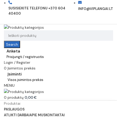
SUSISIEKITE TELEFONU +370 604
INFO@VIPLANGAI.LT
40400
Search
Anketa
Prisijungti / registruotis
Login / Register
0
Įsimintos prekės
Įsiminti
Visos įsimintos prekės
MENIU
0
produktų
0,00
€
Produktai
PASLAUGOS
ATLIKTI DARBAI
APIE MUS
KONTAKTAI