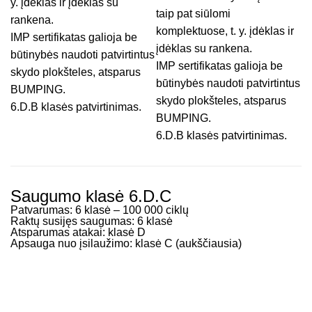
y. įdėklas ir įdėklas su
taip pat siūlomi
rankena.
komplektuose, t. y. įdėklas ir
IMP sertifikatas galioja be
įdėklas su rankena.
būtinybės naudoti patvirtintus
IMP sertifikatas galioja be
skydo plokšteles, atsparus
būtinybės naudoti patvirtintus
BUMPING.
skydo plokšteles, atsparus
6.D.B klasės patvirtinimas.
BUMPING.
6.D.B klasės patvirtinimas.
Saugumo klasė 6.D.C
Patvarumas: 6 klasė – 100 000 ciklų
Raktų susijęs saugumas: 6 klasė
Atsparumas atakai: klasė D
Apsauga nuo įsilaužimo: klasė C (aukščiausia)