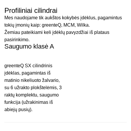
Profiliniai cilindrai
Mes naudojame tik aukštos kokybės įdėklus, pagamintus
tokių įmonių kaip: greenteQ, MCM, Wilka.
Žemiau pateikiami keli įdėklų pavyzdžiai iš plataus
pasirinkimo.
Saugumo klasė A
greenteQ SX cilindrinis
įdėklas, pagamintas iš
matinio nikeliuoto žalvario,
su 6 užrakto plokštelėmis, 3
raktų komplektu, saugumo
funkcija (užrakinimas iš
abiejų pusių).