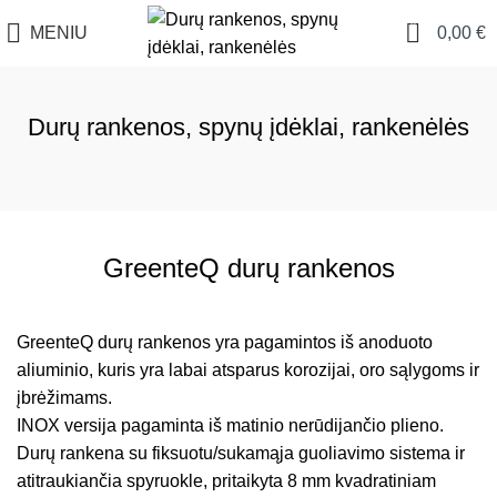
0
MENIU
0,00
€
Durų rankenos, spynų įdėklai, rankenėlės
GreenteQ durų rankenos
GreenteQ durų rankenos yra pagamintos iš anoduoto
aliuminio, kuris yra labai atsparus korozijai, oro sąlygoms ir
įbrėžimams.
INOX versija pagaminta iš matinio nerūdijančio plieno.
Durų rankena su fiksuotu/sukamąja guoliavimo sistema ir
atitraukiančia spyruokle, pritaikyta 8 mm kvadratiniam