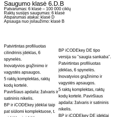
Saugumo klasė 6.D.B
Patvarumas: 6 klasė – 100 000 ciklų
Raktų susijęs saugumas: 6 klasė
Atsparumas atakai: klasė D
Apsauga nuo įsilaužimo: klasė B
Patvirtintas profiliuotas
BP iCODEkey DE tipo
cilindrinis įdėklas, 6
versija su "saugia sankaba".
spynelės.
Patvirtintas profiliuotas
Inovatyvios grąžinimo ir
įdėklas, 6 spynelės.
vagystės apsaugos.
Inovatyvios grąžinimo ir
5 raktų komplektas, raktų
vagystės apsaugos.
kodų kortelė.
5 raktų komplektas, raktų
Paviršiaus apdaila: žalvaris ir
kodų kortelė. Paviršiaus
satininis nikelis.
apdaila: žalvaris ir satininis
BP ir iCODEkey įdėklai taip
nikelis.
pat siūlomi komplektuose, t.
BP ir iCODEkey DE įdėklai