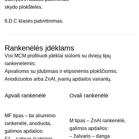
skydo plokšteles.
6.D.C klasės patvirtinimas.
Rankenėlės įdėklams
Visi MCM profiliuoti įdėklai siūlomi su dviejų tipų
rankenėlėmis:
Apvaliomis su įdubimais ir elipsinėmis plokščiomis;
Anodizuotos arba ZnAl, įvairių apdailos variantų.
Apvali rankenėlė
Ovali rankenėlė
MF tipas – tai aliuminio
M tipas – ZnAl rankenėlė,
rankenėlė, anoduota,
galimos apdailos:
galimos apdailos:
– žalvaris – danga
F1 – satinas (satininis