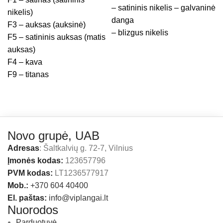
– satininis nikelis – galvaninė
nikelis)
danga
F3 – auksas (auksinė)
– blizgus nikelis
F5 – satininis auksas (matis
auksas)
F4 – kava
F9 – titanas
Novo grupė, UAB
Adresas
: Šaltkalvių g. 72-7, Vilnius
Įmonės kodas:
123657796
PVM kodas:
LT1236577917
Mob.:
+370 604 40400
El. paštas:
info@viplangai.lt
Nuorodos
Parduotuvė