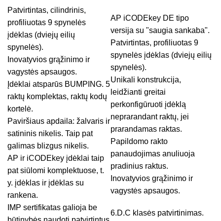
Patvirtintas, cilindrinis,
AP iCODEkey DE tipo
profiliuotas 9 spynelės
versija su "saugia sankaba".
įdėklas (dviejų eilių
Patvirtintas, profiliuotas 9
spynelės).
spynelės įdėklas (dviejų eilių
Inovatyvios grąžinimo ir
spynelės).
vagystės apsaugos.
Unikali konstrukcija,
Įdėklai atsparūs BUMPING. 5
leidžianti greitai
raktų komplektas, raktų kodų
perkonfigūruoti įdėklą
kortelė.
neprarandant raktų, jei
Paviršiaus apdaila: žalvaris ir
prarandamas raktas.
satininis nikelis. Taip pat
Papildomo rakto
galimas blizgus nikelis.
panaudojimas anuliuoja
AP ir iCODEkey įdėklai taip
pradinius raktus.
pat siūlomi komplektuose, t.
Inovatyvios grąžinimo ir
y. įdėklas ir įdėklas su
vagystės apsaugos.
rankena.
IMP sertifikatas galioja be
6.D.C klasės patvirtinimas.
būtinybės naudoti patvirtintus