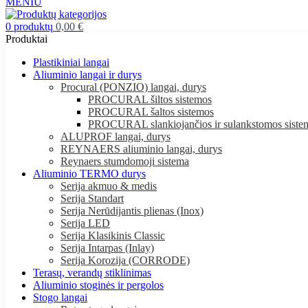
MENIU
0
produktų
0,00
€
Produktai
Plastikiniai langai
Aliuminio langai ir durys
Procural (PONZIO) langai, durys
PROCURAL šiltos sistemos
PROCURAL šaltos sistemos
PROCURAL slankiojančios ir sulankstomos siste
ALUPROF langai, durys
REYNAERS aliuminio langai, durys
Reynaers stumdomoji sistema
Aliuminio TERMO durys
Serija akmuo & medis
Serija Standart
Serija Nerūdijantis plienas (Inox)
Serija LED
Serija Klasikinis Classic
Serija Intarpas (Inlay)
Serija Korozija (CORRODE)
Terasų, verandų stiklinimas
Aliuminio stoginės ir pergolos
Stogo langai