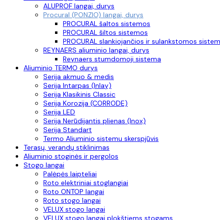
ALUPROF langai, durys
Procural (PONZIO) langai, durys
PROCURAL šaltos sistemos
PROCURAL šiltos sistemos
PROCURAL slankiojančios ir sulankstomos siste
REYNAERS aliuminio langai, durys
Reynaers stumdomoji sistema
Aliuminio TERMO durys
Serija akmuo & medis
Serija Intarpas (Inlay)
Serija Klasikinis Classic
Serija Korozija (CORRODE)
Serija LED
Serija Nerūdijantis plienas (Inox)
Serija Standart
Termo Aliuminio sistemu skerspjūvis
Terasų, verandų stiklinimas
Aliuminio stoginės ir pergolos
Stogo langai
Palėpės laipteliai
Roto elektriniai stoglangiai
Roto ONTOP langai
Roto stogo langai
VELUX stogo langai
VELUX stogo langai plokštiems stogams