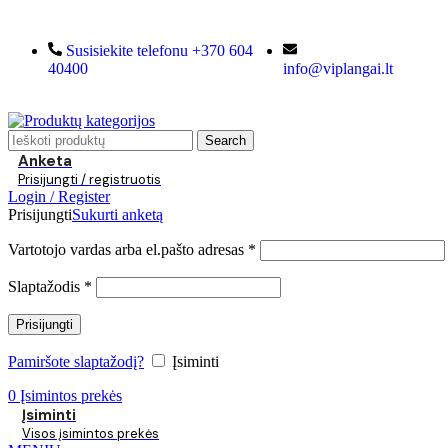
Susisiekite telefonu +370 604
40400
info@viplangai.lt
Search
Anketa
Prisijungti / registruotis
Login / Register
Prisijungti
Sukurti anketą
Vartotojo vardas arba el.pašto adresas
*
Slaptažodis
*
Prisijungti
Pamiršote slaptažodį?
Įsiminti
0
Įsimintos prekės
Įsiminti
Visos įsimintos prekės