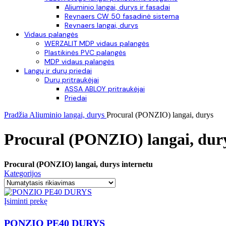
Aliuminio langai, durys ir fasadai
Reynaers CW 50 fasadinė sistema
Reynaers langai, durys
Vidaus palangės
WERZALIT MDP vidaus palangės
Plastikinės PVC palangės
MDP vidaus palangės
Langų ir durų priedai
Durų pritraukėjai
ASSA ABLOY pritraukėjai
Priedai
Pradžia
Aliuminio langai, durys
Procural (PONZIO) langai, durys
Procural (PONZIO) langai, dur
Procural (PONZIO) langai, durys internetu
Kategorijos
Įsiminti prekę
PONZIO PE40 DURYS