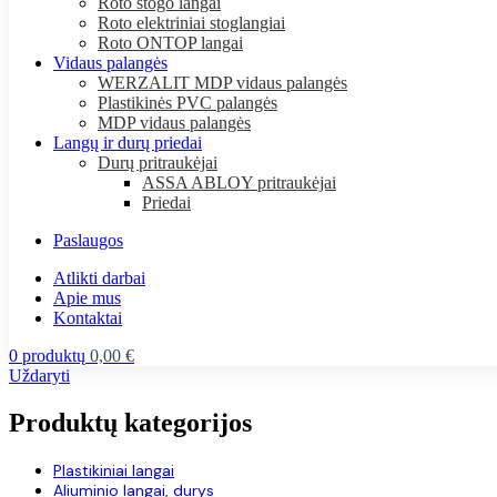
Roto stogo langai
Roto elektriniai stoglangiai
Roto ONTOP langai
Vidaus palangės
WERZALIT MDP vidaus palangės
Plastikinės PVC palangės
MDP vidaus palangės
Langų ir durų priedai
Durų pritraukėjai
ASSA ABLOY pritraukėjai
Priedai
Paslaugos
Atlikti darbai
Apie mus
Kontaktai
0
produktų
0,00
€
Uždaryti
Produktų kategorijos
Plastikiniai langai
Aliuminio langai, durys