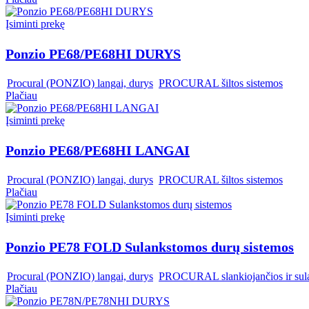
Įsiminti prekę
Ponzio PE68/PE68HI DURYS
,
Procural (PONZIO) langai, durys
,
PROCURAL šiltos sistemos
Plačiau
Įsiminti prekę
Ponzio PE68/PE68HI LANGAI
,
Procural (PONZIO) langai, durys
,
PROCURAL šiltos sistemos
Plačiau
Įsiminti prekę
Ponzio PE78 FOLD Sulankstomos durų sistemos
,
Procural (PONZIO) langai, durys
,
PROCURAL slankiojančios ir sul
Plačiau