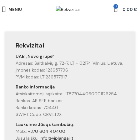
0
MENIU
0,00
€
Rekvizitai
UAB „Novo grupė”
Adresas: Šaltkalvių g. 72-7, LT - 02174 Vilnius, Lietuva.
Įmonės kodas: 123657796
PVM kodas: LT1236577917
Banko informacija
Atsiskaitomoji sąskaita: LT877044060001126254
Bankas: AB SEB bankas
Banko kodas: 70440
SWIFT Code: CBVILT2X
Lauksime Jūsų skambučių:
Mob.:
+370 604 40400
Jūsų laiškų:
info@viplangai.lt