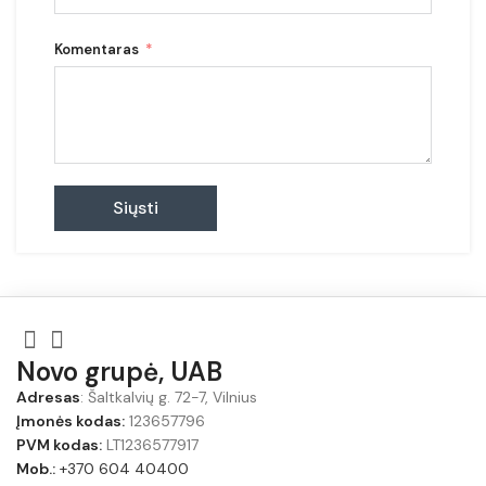
Komentaras
Siųsti
Novo grupė, UAB
Adresas
: Šaltkalvių g. 72-7, Vilnius
Įmonės kodas:
123657796
PVM kodas:
LT1236577917
Mob.:
+370 604 40400