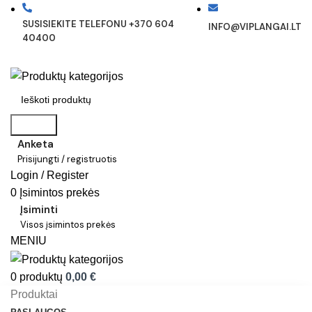
SUSISIEKITE TELEFONU +370 604
INFO@VIPLANGAI.LT
40400
Search
Anketa
Prisijungti / registruotis
Login / Register
0
Įsimintos prekės
Įsiminti
Visos įsimintos prekės
MENIU
0
produktų
0,00
€
Produktai