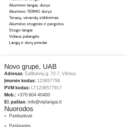
Aliuminio langai, durys
Aliuminio TERMO durys
Terasų, verandų stiklinimas
Aliuminio stoginės ir pergolos
Stogo langai
Vidaus palangės
Langų ir durų priedai
Novo grupė, UAB
Adresas
: Šaltkalvių g. 72-7, Vilnius
Įmonės kodas:
123657796
PVM kodas:
LT1236577917
Mob.:
+370 604 40400
El. paštas:
info@viplangai.lt
Nuorodos
Parduotuvė
Paslaugos