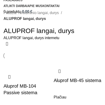
PASLAUGOS
ATLIKTI DARBAI
APIE MUS
KONTAKTAI
0
produktų
0,00
€
Pradžia
Aliuminio langai, durys
ALUPROF langai, durys
ALUPROF langai, durys
ALUPROF langai, durys internetu
Aluprof MB-45 sistema
Aluprof MB-104
,
ALUPROF langai, durys
Passive sistema
Plačiau
,
ALUPROF langai, durys