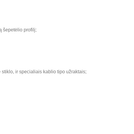
šepetėlio profilį;
klo, ir specialiais kablio tipo užraktais;