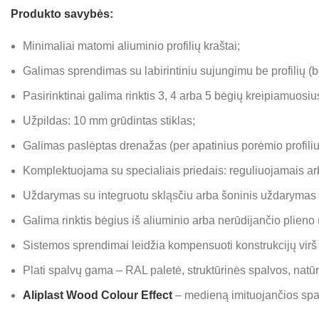
Produkto savybės:
Minimaliai matomi aliuminio profilių kraštai;
Galimas sprendimas su labirintiniu sujungimu be profilių (b
Pasirinktinai galima rinktis 3, 4 arba 5 bėgių kreipiamuosiu
Užpildas: 10 mm grūdintas stiklas;
Galimas paslėptas drenažas (per apatinius porėmio profiliu
Komplektuojama su specialiais priedais: reguliuojamais arba
Uždarymas su integruotu skląsčiu arba šoninis uždarymas 
Galima rinktis bėgius iš aliuminio arba nerūdijančio plieno 
Sistemos sprendimai leidžia kompensuoti konstrukcijų vir
Plati spalvų gama – RAL paletė, struktūrinės spalvos, natū
Aliplast Wood Colour Effect
– medieną imituojančios spa