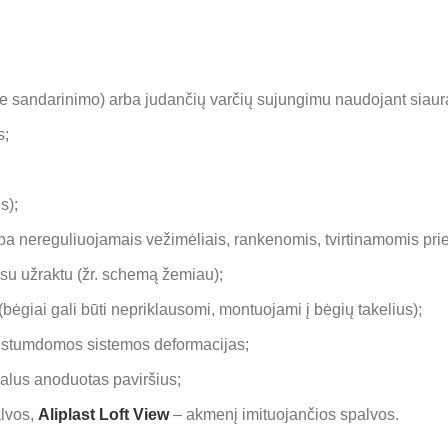
e sandarinimo) arba judančių varčių sujungimu naudojant siaurą 
s;
s);
 nereguliuojamais vežimėliais, rankenomis, tvirtinamomis prie sti
su užraktu (žr. schemą žemiau);
(bėgiai gali būti nepriklausomi, montuojami į bėgių takelius);
š stumdomos sistemos deformacijas;
ralus anoduotas paviršius;
lvos,
Aliplast Loft View
– akmenį imituojančios spalvos.