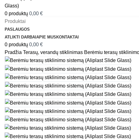
0
produktų
0,00
€
Produktai
PASLAUGOS
ATLIKTI DARBAI
APIE MUS
KONTAKTAI
0
produktų
0,00
€
Pradžia
Terasų, verandų stiklinimas
Berėmiu terasų stiklinimo