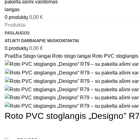
0
produktų
0,00
€
Produktai
PASLAUGOS
ATLIKTI DARBAI
APIE MUS
KONTAKTAI
0
produktų
0,00
€
Pradžia
Stogo langai
Roto stogo langai
Roto PVC stoglangis 
Roto PVC stoglangis „Designo” R7