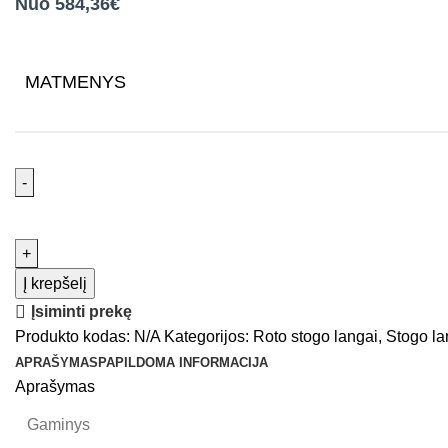
Nuo 584,36€
MATMENYS
Į krepšelį
Įsiminti prekę
Produkto kodas:
N/A
Kategorijos:
Roto stogo langai
,
Stogo la
APRAŠYMAS
PAPILDOMA INFORMACIJA
Aprašymas
Gaminys