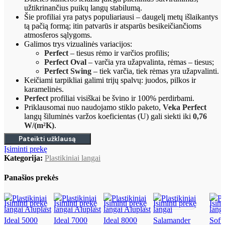
užtikrinančius puikų langų stabilumą.
Šie profiliai yra patys populiariausi – daugelį metų išlaikantys
tą pačią formą; itin patvarūs ir atsparūs besikeičiančioms
atmosferos sąlygoms.
Galimos trys vizualinės variacijos:
Perfect
– tiesus rėmo ir varčios profilis;
Perfect Oval
– varčia yra užapvalinta, rėmas – tiesus;
Perfect Swing
– tiek varčia, tiek rėmas yra užapvalinti.
Keičiami tarpikliai galimi trijų spalvų: juodos, pilkos ir
karamelinės.
Perfect
profiliai visiškai be švino ir 100% perdirbami.
Priklausomai nuo naudojamo stiklo paketo,
Veka Perfect
langų šiluminės varžos koeficientas (U) gali siekti iki
0,76
W/(m²K)
.
Pateikti užklausą
Įsiminti prekę
Kategorija:
Plastikiniai langai
Panašios prekės
Įsiminti prekę
Įsiminti prekę
Įsiminti prekę
Įsiminti prekę
Įsimi