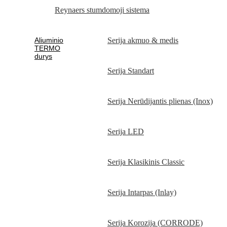
Reynaers stumdomoji sistema
Aliuminio
Serija akmuo & medis
TERMO
durys
Serija Standart
Serija Nerūdijantis plienas (Inox)
Serija LED
Serija Klasikinis Classic
Serija Intarpas (Inlay)
Serija Korozija (CORRODE)