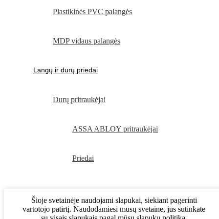
Plastikinės PVC palangės
MDP vidaus palangės
Langų ir durų priedai
Durų pritraukėjai
ASSA ABLOY pritraukėjai
Priedai
Šioje svetainėje naudojami slapukai, siekiant pagerinti
vartotojo patirtį. Naudodamiesi mūsų svetaine, jūs sutinkate
su visais slapukais pagal mūsų slapukų politiką.