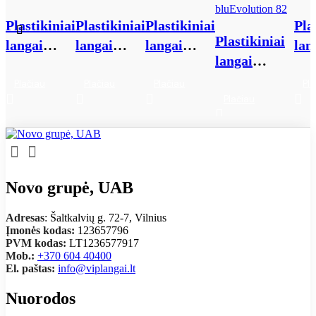
Plastikiniai
Plastikiniai
Plastikiniai
Pla
Plastikiniai
langai
langai
langai
lan
langai
Aluplast
Aluplast
Aluplast
Ve
Salamander
Ideal 5000
Ideal 7000
Ideal 8000
Sof
Plačiau
Plačiau
Plačiau
Pla
bluEvolution
Plačiau
82
Novo grupė, UAB
Adresas
: Šaltkalvių g. 72-7, Vilnius
Įmonės kodas:
123657796
PVM kodas:
LT1236577917
Mob.:
+370 604 40400
El. paštas:
info@viplangai.lt
Nuorodos