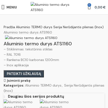
0
MENIU
0,00
€
Pradžia
Aliuminio TERMO durys
Serija Nerūdijantis plienas (Inox)
Aliuminio termo durys ATS1160
Aliuminio termo durys ATS1160
– Stiklinimas: tekstūrinis stiklas
– RAL 7016
– Rankena BC10 karbonas 1200mm
– Inox aplikacija
PATEIKTI UŽKLAUSĄ
Įsiminti prekę
Kategorijos:
Aliuminio TERMO durys
,
Serija Nerūdijantis plienas
(Inox)
Daugiau šios serijos produktų