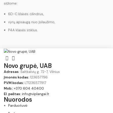
siūlome:
6D-C klasės cilindrus,
vyrų apsaugą nuo įsilaužimo,
P4A klasės stiklus.
Novo grupė, UAB
Adresas
: Šaltkalvių g. 72-7, Vilnius
Įmonės kodas:
123657796
PVM kodas:
LT1236577917
Mob.:
+370 604 40400
El. paštas:
info@viplangai.lt
Nuorodos
Parduotuvė