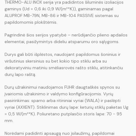
THERMO-ALU INOX serija yra padidintos šiluminės izoliacijos
gaminys (Ud = 0,6 iki 0,9 W/(m²*K)), gaminamas pagal
ALUPROF MB-79N, MB-86 ir MB-104 PASSIVE sistemas su
papildomomis plokštėmis.
Pagrindinė šios serijos ypatybė – nerūdijančio plieno apdailos
elementai, pasižymintys dideliu atsparumu oro sąlygoms.
Durys gali būti išplėstos, naudojant papildomus šoninius ir
viršutinius skersinius su bet kokio tipo stiklu arba su
dekoratyviniu matiniu smėliasrovės rašto stiklu, atitinkančiu
durų lapo raštą.
Durų užrakinimui naudojamos FUHR daugtaškės spynos su
įvairiomis užrakinimo ir valdymo konfigūracijomis. Vyrių
pasirinkimas: sparno arba ritininiai vyriai (WALA) ir paslėpti
vyriai (AXXENT). Stiklinimas durų lape: keturių stiklų paketas Ug
= 0,5 W/(m²*K). Poliuretano putplasčio storis lape: 70 - 95
mm.
Norėdami padidinti apsaugą nuo įsilaužimų, papildomai