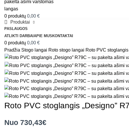
0
produktų
0,00
€
Produktai
PASLAUGOS
ATLIKTI DARBAI
APIE MUS
KONTAKTAI
0
produktų
0,00
€
Pradžia
Stogo langai
Roto stogo langai
Roto PVC stoglangis
Roto PVC stoglangis „Designo” R7
Nuo 730,43€