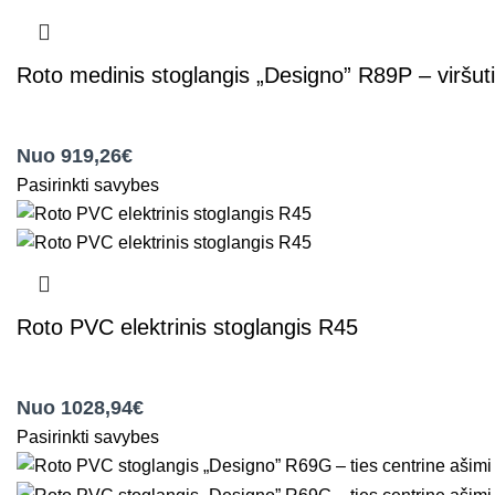
Roto medinis stoglangis „Designo” R89P – viršut
,
Roto stogo langai
Nuo 919,26€
Pasirinkti savybes
Roto PVC elektrinis stoglangis R45
,
Roto elektriniai stoglangiai
,
Roto stogo langai
Nuo 1028,94€
Pasirinkti savybes