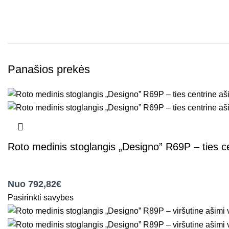
Panašios prekės
Roto medinis stoglangis „Designo” R69P – ties c
,
Roto stogo langai
Nuo 792,82€
Pasirinkti savybes