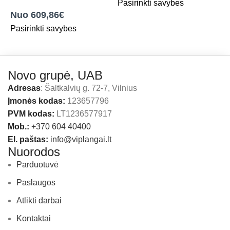
,
Roto stogo langai
Pasirinkti savybes
ašimi varstomas
Nuo 609,86€
langas
Pasirinkti savybes
Novo grupė, UAB
Adresas
: Šaltkalvių g. 72-7, Vilnius
Įmonės kodas:
123657796
PVM kodas:
LT1236577917
Mob.:
+370 604 40400
El. paštas:
info@viplangai.lt
Nuorodos
Parduotuvė
Paslaugos
Atlikti darbai
Kontaktai