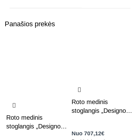
Panašios prekės
R
s
Roto medinis
,
R
stoglangis „Designo”
Roto medinis
Ro
R88C – viršutine ašimi
,
Roto stogo langai
N
stoglangis „Designo”
varstomas langas
Nuo 707,12€
P
R68C – ties centrine