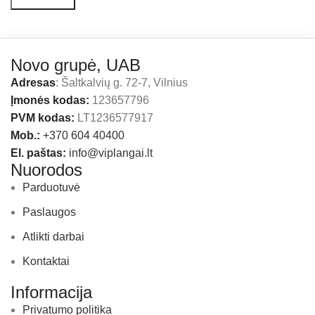
Novo grupė, UAB
Adresas
: Šaltkalvių g. 72-7, Vilnius
Įmonės kodas:
123657796
PVM kodas:
LT1236577917
Mob.:
+370 604 40400
El. paštas:
info@viplangai.lt
Nuorodos
Parduotuvė
Paslaugos
Atlikti darbai
Kontaktai
Informacija
Privatumo politika