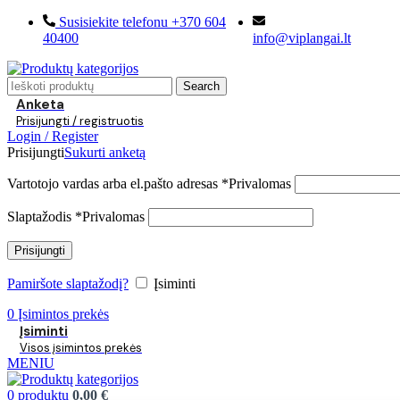
Susisiekite telefonu +370 604
40400
info@viplangai.lt
Search
Anketa
Prisijungti / registruotis
Login / Register
Prisijungti
Sukurti anketą
Vartotojo vardas arba el.pašto adresas
*
Privalomas
Slaptažodis
*
Privalomas
Prisijungti
Pamiršote slaptažodį?
Įsiminti
0
Įsimintos prekės
Įsiminti
Visos įsimintos prekės
MENIU
0
produktų
0,00
€