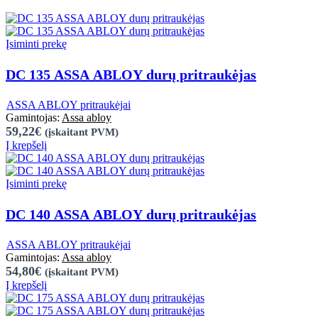
Įsiminti prekę
DC 135 ASSA ABLOY durų pritraukėjas
,
ASSA ABLOY pritraukėjai
Assa abloy
59,22€
(įskaitant PVM)
Į krepšelį
Įsiminti prekę
DC 140 ASSA ABLOY durų pritraukėjas
,
ASSA ABLOY pritraukėjai
Assa abloy
54,80€
(įskaitant PVM)
Į krepšelį