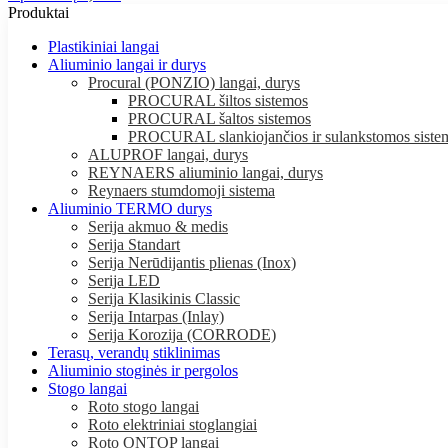
Produktai
Plastikiniai langai
Aliuminio langai ir durys
Procural (PONZIO) langai, durys
PROCURAL šiltos sistemos
PROCURAL šaltos sistemos
PROCURAL slankiojančios ir sulankstomos siste
ALUPROF langai, durys
REYNAERS aliuminio langai, durys
Reynaers stumdomoji sistema
Aliuminio TERMO durys
Serija akmuo & medis
Serija Standart
Serija Nerūdijantis plienas (Inox)
Serija LED
Serija Klasikinis Classic
Serija Intarpas (Inlay)
Serija Korozija (CORRODE)
Terasų, verandų stiklinimas
Aliuminio stoginės ir pergolos
Stogo langai
Roto stogo langai
Roto elektriniai stoglangiai
Roto ONTOP langai