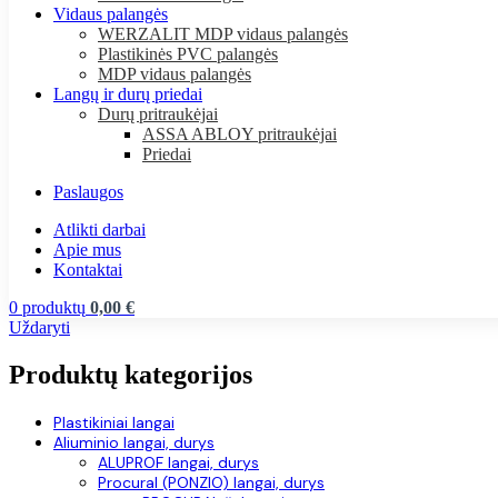
Vidaus palangės
WERZALIT MDP vidaus palangės
Plastikinės PVC palangės
MDP vidaus palangės
Langų ir durų priedai
Durų pritraukėjai
ASSA ABLOY pritraukėjai
Priedai
Paslaugos
Atlikti darbai
Apie mus
Kontaktai
0
produktų
0,00
€
Uždaryti
Produktų kategorijos
Plastikiniai langai
Aliuminio langai, durys
ALUPROF langai, durys
Procural (PONZIO) langai, durys