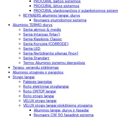
PROCURAL šaltos sistemos
PROCURAL šiltos sistemos
PROCURAL slankiojančios ir sulankstomos siste
REYNAERS aliuminio langai, durys
Reynaers stumdomoji sistema
Aliuminio TERMO durys
Serija akmuo & medis
Serija Intarpas (Inlay)
Serija Klasikinis Classic
Serija Korozija (CORRODE)
Serija LED
Serija Nerūdijantis plienas (Inox)
Serija Standart
Termo Aliuminio sistemu skerspjūvis
Terasų, verandų stiklinimas
Aliuminio stoginės ir pergolos
Stogo langai
Palėpės laipteliai
Roto elektriniai stoglangiai
Roto ONTOP langai
Roto stogo langai
VELUX stogo langai
VELUX stogo langai plokštiems stogams
Aliuminio langai, durys ir fasadai
Reynaers CW 50 fasadinė sistema