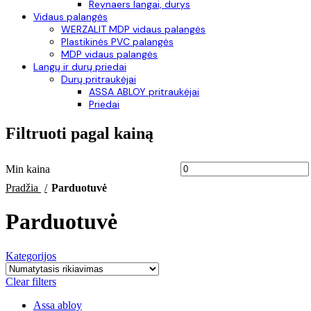
Reynaers langai, durys
Vidaus palangės
WERZALIT MDP vidaus palangės
Plastikinės PVC palangės
MDP vidaus palangės
Langų ir durų priedai
Durų pritraukėjai
ASSA ABLOY pritraukėjai
Priedai
Filtruoti pagal kainą
Min kaina
Pradžia
Parduotuvė
Parduotuvė
Kategorijos
Clear filters
Assa abloy