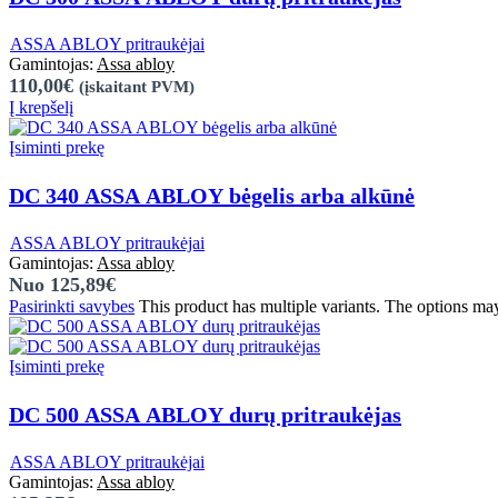
,
ASSA ABLOY pritraukėjai
Assa abloy
110,00€
(įskaitant PVM)
Į krepšelį
Įsiminti prekę
DC 340 ASSA ABLOY bėgelis arba alkūnė
,
ASSA ABLOY pritraukėjai
Assa abloy
Nuo 125,89€
Pasirinkti savybes
This product has multiple variants. The options ma
Įsiminti prekę
DC 500 ASSA ABLOY durų pritraukėjas
,
ASSA ABLOY pritraukėjai
Assa abloy