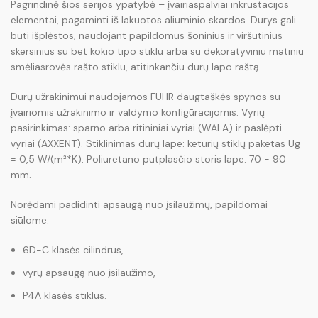
Pagrindinė šios serijos ypatybė – įvairiaspalviai inkrustacijos
elementai, pagaminti iš lakuotos aliuminio skardos. Durys gali
būti išplėstos, naudojant papildomus šoninius ir viršutinius
skersinius su bet kokio tipo stiklu arba su dekoratyviniu matiniu
smėliasrovės rašto stiklu, atitinkančiu durų lapo raštą.
Durų užrakinimui naudojamos FUHR daugtaškės spynos su
įvairiomis užrakinimo ir valdymo konfigūracijomis. Vyrių
pasirinkimas: sparno arba ritininiai vyriai (WALA) ir paslėpti
vyriai (AXXENT). Stiklinimas durų lape: keturių stiklų paketas Ug
= 0,5 W/(m²*K). Poliuretano putplasčio storis lape: 70 - 90
mm.
Norėdami padidinti apsaugą nuo įsilaužimų, papildomai
siūlome:
6D-C klasės cilindrus,
vyrų apsaugą nuo įsilaužimo,
P4A klasės stiklus.