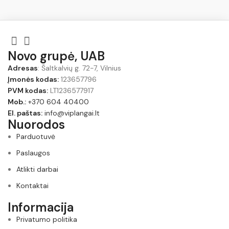
Novo grupė, UAB
Adresas
: Šaltkalvių g. 72-7, Vilnius
Įmonės kodas:
123657796
PVM kodas:
LT1236577917
Mob.:
+370 604 40400
El. paštas:
info@viplangai.lt
Nuorodos
Parduotuvė
Paslaugos
Atlikti darbai
Kontaktai
Informacija
Privatumo politika