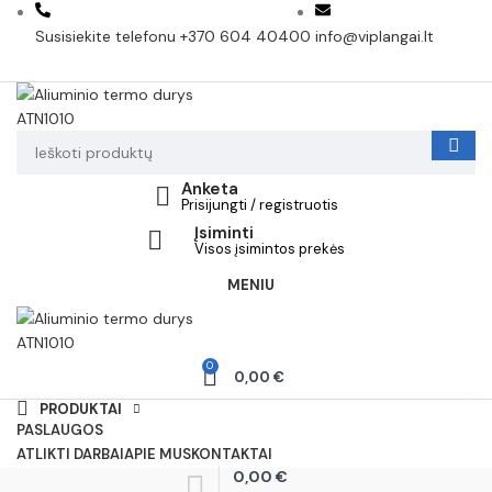
Susisiekite telefonu +370 604 40400
info@viplangai.lt
Anketa
Prisijungti / registruotis
Įsiminti
Visos įsimintos prekės
MENIU
0
0,00
€
PRODUKTAI
PASLAUGOS
ATLIKTI DARBAI
APIE MUS
KONTAKTAI
0,00
€