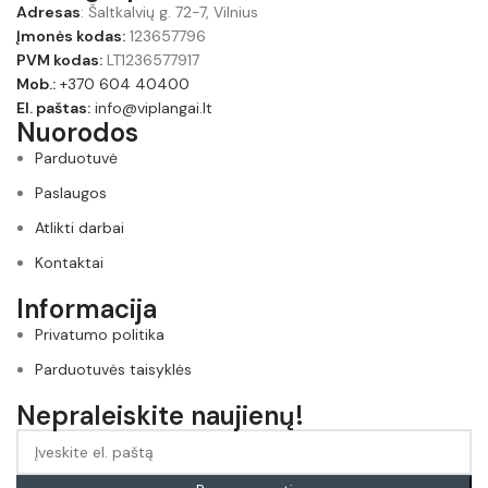
Adresas
: Šaltkalvių g. 72-7, Vilnius
Įmonės kodas:
123657796
PVM kodas:
LT1236577917
Mob.:
+370 604 40400
El. paštas:
info@viplangai.lt
Nuorodos
Parduotuvė
Paslaugos
Atlikti darbai
Kontaktai
Informacija
Privatumo politika
Parduotuvės taisyklės
Nepraleiskite naujienų!