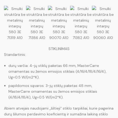
580 3E
580 3E
580 3E
580 3E
580 3E
71319 A10
71386 A10
90070 A10
71382 A10
90060 A10
STIKLINIMAS
Standartinis:
durų varčia: 4-jų stiklų paketas 66 mm, MasterCarre
ornamentas su žemos emisijos stiklais (4/16/4/18/4/16/4),
Ug=0.5 W/(m2*K).
papildomos sąvaros: 3-jų stiklų paketas 48 mm,
MasterCarre ornamentas su žemos emisijos stiklais
(4/18/4/18/4), Ug=0.5 W/(m2*K).
Abiem atvejais naudojami „šiltieji“ stiklo tarpikliai, kurie pagerina
durų šilumos perdavimo koeficientą ir sumažina laikiną stiklo