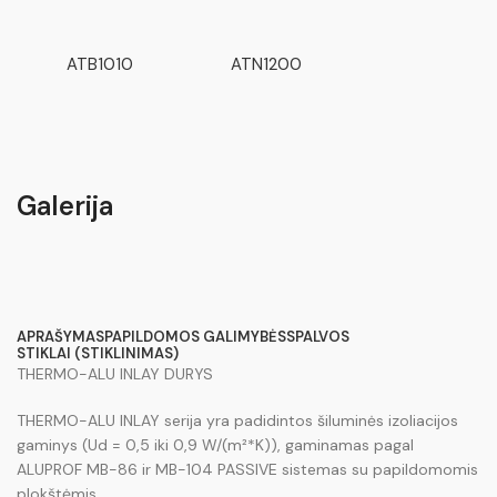
ATB1010
ATN1200
Galerija
APRAŠYMAS
PAPILDOMOS GALIMYBĖS
SPALVOS
STIKLAI (STIKLINIMAS)
THERMO-ALU INLAY DURYS
THERMO-ALU INLAY serija yra padidintos šiluminės izoliacijos
gaminys (Ud = 0,5 iki 0,9 W/(m²*K)), gaminamas pagal
ALUPROF MB-86 ir MB-104 PASSIVE sistemas su papildomomis
plokštėmis.