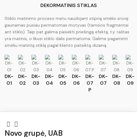
DEKORMATINIS STIKLAS
Stiklo matinimo proceso metu naudojant stiprią smėlio srovę
gaunamas pusiau permatomas motyvas (tamsios fragmentai
ant stiklo). Taip pat galima pasiekti priešingą efektą, t.y. raštas
yra matinis, o likusi stiklo dalis permatoma. Galime pagaminti
smėliu matintą stiklą pagal kliento pateiktą dizainą.
DK-
DK-
DK-
DK-
DK-
DK-
DK-
DK-
DK-
DK-
01
02
03
04
05
06
07
07
08
09
P
Novo grupė, UAB