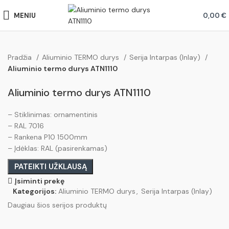
MENIU
0,00
€
Pradžia
Aliuminio TERMO durys
Serija Intarpas (Inlay)
Aliuminio termo durys ATN1110
Aliuminio termo durys ATN1110
– Stiklinimas: ornamentinis
– RAL 7016
– Rankena P10 1500mm
– Įdėklas: RAL (pasirenkamas)
PATEIKTI UŽKLAUSĄ
Įsiminti prekę
Kategorijos:
Aliuminio TERMO durys
,
Serija Intarpas (Inlay)
Daugiau šios serijos produktų