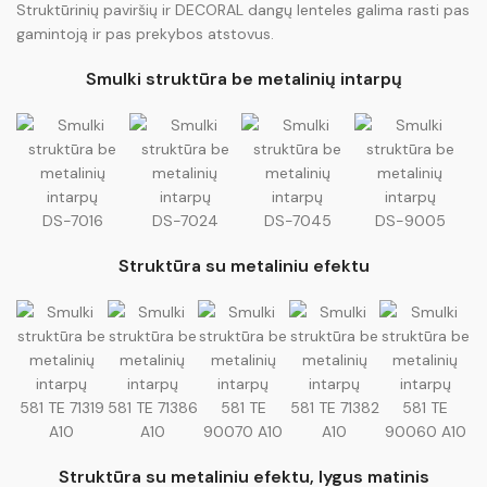
Struktūrinių paviršių ir DECORAL dangų lenteles galima rasti pas
gamintoją ir pas prekybos atstovus.
Smulki struktūra be metalinių intarpų
DS-7016
DS-7024
DS-7045
DS-9005
Struktūra su metaliniu efektu
581 TE 71319
581 TE 71386
581 TE
581 TE 71382
581 TE
A10
A10
90070 A10
A10
90060 A10
Struktūra su metaliniu efektu, lygus matinis