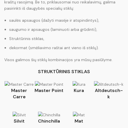
kraštų rasojimą. Be to, priklausomai nuo reikalavimų, galima
pasirinkti iš daugybės specialių stiklų:
saulės apsaugos (dažyti masėje ir atspindintys),
saugumo ir apsaugos (laminuoti arba grūdinti),
Struktūrinis stiklas,
dekormat (smėliavimo raštai ant vieno iš stiklų).
Visos galimos šių stiklų kombinacijos yra mūsų pasiūlyme.
STRUKTŪRINIS STIKLAS
Master
Master Point
Kura
Altdeutsch-
Carre
k
Silvit
Chinchilla
Mat