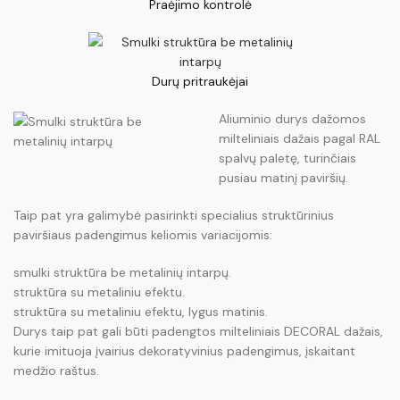
Praėjimo kontrolė
Durų pritraukėjai
Aliuminio durys dažomos
milteliniais dažais pagal RAL
spalvų paletę, turinčiais
pusiau matinį paviršių.
Taip pat yra galimybė pasirinkti specialius struktūrinius
paviršiaus padengimus keliomis variacijomis:
smulki struktūra be metalinių intarpų.
struktūra su metaliniu efektu.
struktūra su metaliniu efektu, lygus matinis.
Durys taip pat gali būti padengtos milteliniais DECORAL dažais,
kurie imituoja įvairius dekoratyvinius padengimus, įskaitant
medžio raštus.