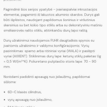
Pagrindinė šios serijos ypatybė – įvairiaspalviai inkrustacijos
elementai, pagaminti iš lakuotos aliuminio skardos. Durys gali
būti išplėstos, naudojant papildomus šoninius ir viršutinius
skersinius su bet kokio tipo stiklu arba su dekoratyviniu matiniu
smėliasrovės rašto stiklu, atitinkančiu durų lapo raštą.
Durų užrakinimui naudojamos FUHR daugtaškės spynos su
įvairiomis užrakinimo ir valdymo konfigūracijomis. Vyrių
pasirinkimas: sparno arba ritininiai vyriai (WALA) ir paslėpti
vyriai (AXXENT). Stiklinimas durų lape: keturių stiklų paketas Ug
= 0,5 W/(m²*K). Poliuretano putplasčio storis lape: 70 - 90
mm.
Norėdami padidinti apsaugą nuo įsilaužimų, papildomai
siūlome:
6D-C klasės cilindrus,
vyrų apsaugą nuo įsilaužimo,