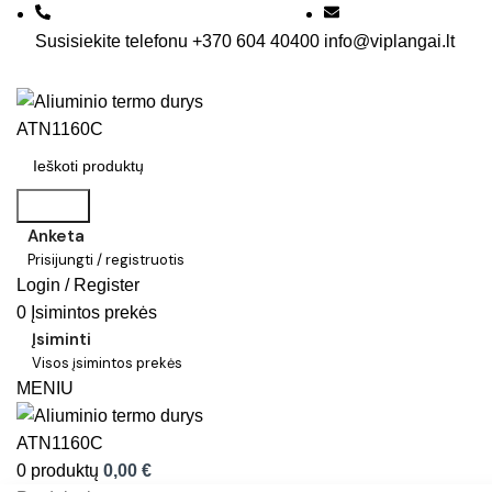
Susisiekite telefonu +370 604 40400
info@viplangai.lt
Search
Anketa
Prisijungti / registruotis
Login / Register
0
Įsimintos prekės
Įsiminti
Visos įsimintos prekės
MENIU
0
produktų
0,00
€