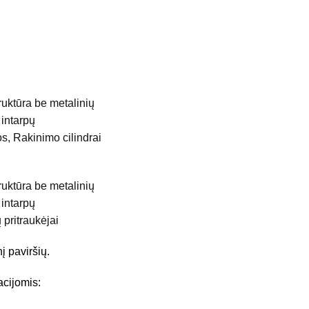
s, Rakinimo cilindrai
 pritraukėjai
į paviršių.
acijomis: