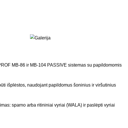
ALUPROF MB-86 ir MB-104 PASSIVE sistemas su papildomomis
ūti išplėstos, naudojant papildomus šoninius ir viršutinius
: sparno arba ritininiai vyriai (WALA) ir paslėpti vyriai