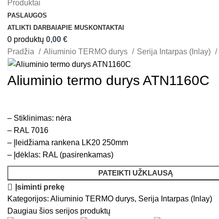
Produktai
PASLAUGOS
ATLIKTI DARBAI
APIE MUS
KONTAKTAI
0
produktų
0,00
€
Pradžia
Aliuminio TERMO durys
Serija Intarpas (Inlay)
Aliuminio termo durys ATN1160C
– Stiklinimas: nėra
– RAL 7016
– Įleidžiama rankena LK20 250mm
– Įdėklas: RAL (pasirenkamas)
PATEIKTI UŽKLAUSĄ
Įsiminti prekę
Kategorijos:
Aliuminio TERMO durys
,
Serija Intarpas (Inlay)
Daugiau šios serijos produktų