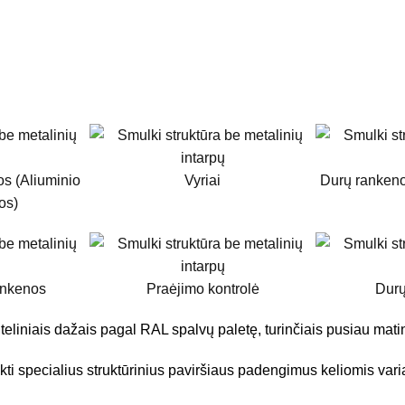
s (Aliuminio
Vyriai
Durų rankeno
os)
ankenos
Praėjimo kontrolė
Durų
eliniais dažais pagal RAL spalvų paletę, turinčiais pusiau matin
kti specialius struktūrinius paviršiaus padengimus keliomis vari