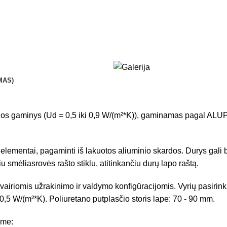
MAS)
ijos gaminys (Ud = 0,5 iki 0,9 W/(m²*K)), gaminamas pagal 
s elementai, pagaminti iš lakuotos aliuminio skardos. Durys gali b
u smėliasrovės rašto stiklu, atitinkančiu durų lapo raštą.
omis užrakinimo ir valdymo konfigūracijomis. Vyrių pasirinkimas
0,5 W/(m²*K). Poliuretano putplasčio storis lape: 70 - 90 mm.
ome: