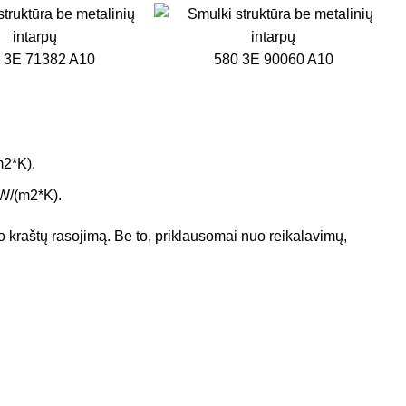
 3E 71382 A10
580 3E 90060 A10
m2*K).
 W/(m2*K).
klo kraštų rasojimą. Be to, priklausomai nuo reikalavimų,