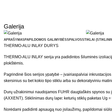
Galerija
APRAŠYMAS
PAPILDOMOS GALIMYBĖS
SPALVOS
STIKLAI (STIKLINI
THERMO-ALU INLAY DURYS
THERMO-ALU INLAY serija yra padidintos šiluminės izoliac
plokštėmis.
Pagrindinė šios serijos ypatybė – įvairiaspalviai inkrustacijo
skersinius su bet kokio tipo stiklu arba su dekoratyviniu matini
Durų užrakinimui naudojamos FUHR daugtaškės spynos su įvairi
(AXXENT). Stiklinimas durų lape: keturių stiklų paketas Ug = 
Norėdami padidinti apsaugą nuo įsilaužimų, papildomai siūl