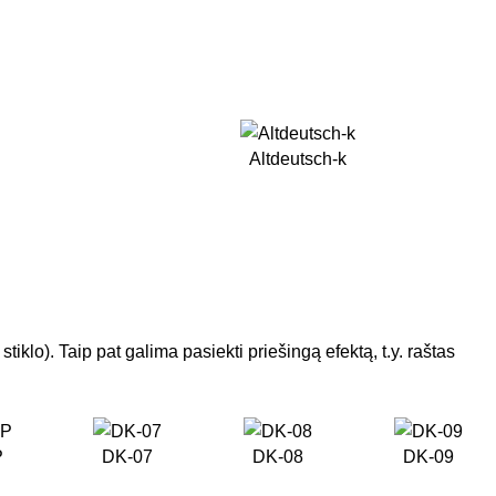
Altdeutsch-k
o). Taip pat galima pasiekti priešingą efektą, t.y. raštas
P
DK-07
DK-08
DK-09