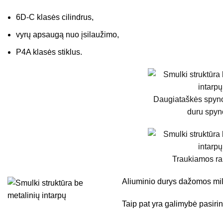
6D-C klasės cilindrus,
vyrų apsaugą nuo įsilaužimo,
P4A klasės stiklus.
Daugiataškės spyno
duru spyn
Traukiamos r
Aliuminio durys dažomos milt
Taip pat yra galimybė pasirin