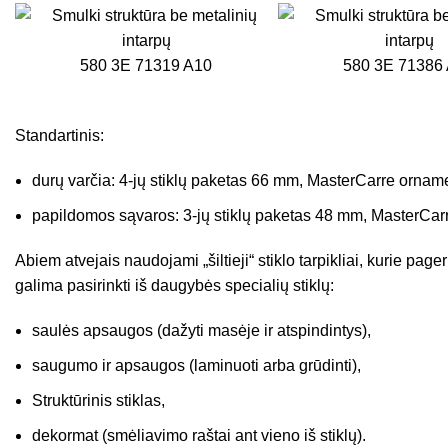
580 3E 71319 A10
580 3E 71386
Standartinis:
durų varčia: 4-jų stiklų paketas 66 mm, MasterCarre orname
papildomos sąvaros: 3-jų stiklų paketas 48 mm, MasterCarr
Abiem atvejais naudojami „šiltieji“ stiklo tarpikliai, kurie pa
galima pasirinkti iš daugybės specialių stiklų:
saulės apsaugos (dažyti masėje ir atspindintys),
saugumo ir apsaugos (laminuoti arba grūdinti),
Struktūrinis stiklas,
dekormat (smėliavimo raštai ant vieno iš stiklų).