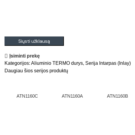
Siųsti užklausą
Įsiminti prekę
Kategorijos:
Aliuminio TERMO durys
,
Serija Intarpas (Inlay)
Daugiau šios serijos produktų
ATN1160C
ATN1160A
ATN1160B