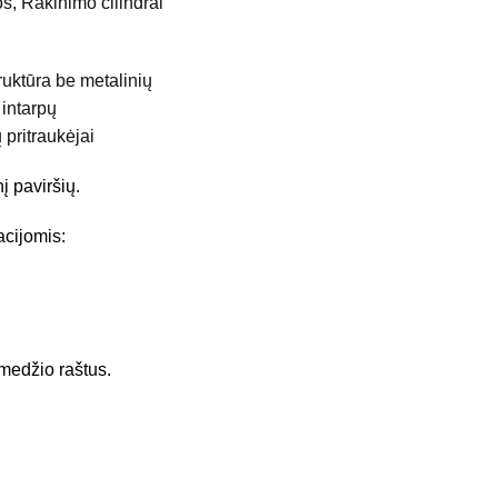
s, Rakinimo cilindrai
 pritraukėjai
į paviršių.
acijomis:
 medžio raštus.