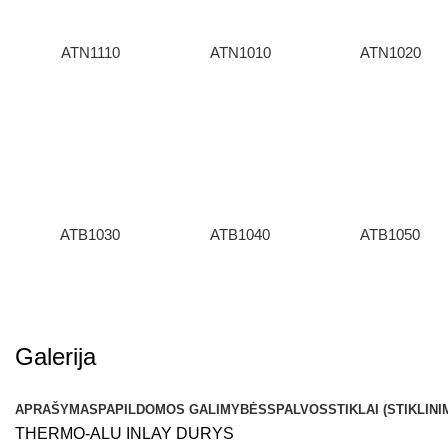
ATN1110
ATN1010
ATN1020
ATB1030
ATB1040
ATB1050
Galerija
APRAŠYMAS
PAPILDOMOS GALIMYBĖS
SPALVOS
STIKLAI (STIKLINI
THERMO-ALU INLAY DURYS