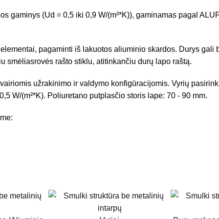
ijos gaminys (Ud = 0,5 iki 0,9 W/(m²*K)), gaminamas pagal 
s elementai, pagaminti iš lakuotos aliuminio skardos. Durys gali b
u smėliasrovės rašto stiklu, atitinkančiu durų lapo raštą.
omis užrakinimo ir valdymo konfigūracijomis. Vyrių pasirinkimas
0,5 W/(m²*K). Poliuretano putplasčio storis lape: 70 - 90 mm.
ome: