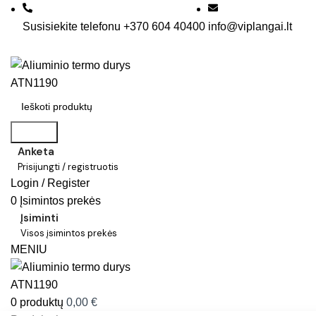
Susisiekite telefonu +370 604 40400
info@viplangai.lt
Search
Anketa
Prisijungti / registruotis
Login / Register
0
Įsimintos prekės
Įsiminti
Visos įsimintos prekės
MENIU
0
produktų
0,00
€