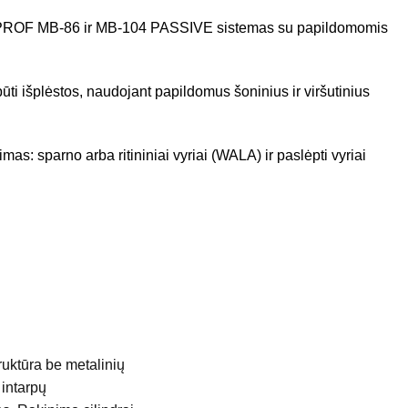
ALUPROF MB-86 ir MB-104 PASSIVE sistemas su papildomomis
ūti išplėstos, naudojant papildomus šoninius ir viršutinius
: sparno arba ritininiai vyriai (WALA) ir paslėpti vyriai