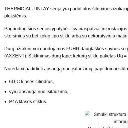
THERMO-ALU INLAY serija yra padidintos šiluminės izoliac
plokštėmis.
Pagrindinė šios serijos ypatybė – įvairiaspalviai inkrustacijo
skersinius su bet kokio tipo stiklu arba su dekoratyviniu matini
Durų užrakinimui naudojamos FUHR daugtaškės spynos su įvairi
(AXXENT). Stiklinimas durų lape: keturių stiklų paketas Ug = 
Norėdami padidinti apsaugą nuo įsilaužimų, papildomai siūl
6D-C klasės cilindrus,
vyrų apsaugą nuo įsilaužimo,
P4A klasės stiklus.