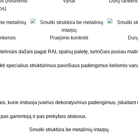
s (Aliuminio
Vyriai
Durų rankeno
os)
ankenos
Praėjimo kontrolė
Durų
eliniais dažais pagal RAL spalvų paletę, turinčiais pusiau matin
kti specialius struktūrinius paviršiaus padengimus keliomis vari
s, kurie imituoja įvairius dekoratyvinius padengimus, įskaitant
 pas gamintoją ir pas prekybos atstovus.
Smulki struktūra be metalinių intarpų