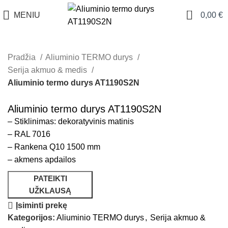
0
MENIU
0,00
€
Pradžia
Aliuminio TERMO durys
Serija akmuo & medis
Aliuminio termo durys AT1190S2N
Aliuminio termo durys AT1190S2N
– Stiklinimas: dekoratyvinis matinis
– RAL 7016
– Rankena Q10 1500 mm
– akmens apdailos
PATEIKTI
UŽKLAUSĄ
Įsiminti prekę
Kategorijos:
Aliuminio TERMO durys
,
Serija akmuo &