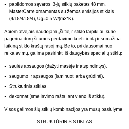
papildomos sąvaros: 3-jų stiklų paketas 48 mm,
MasterCarre ornamentas su žemos emisijos stiklais
(4/18/4/18/4), Ug=0.5 W/(m2*K).
Abiem atvejais naudojami „šiltieji“ stiklo tarpikliai, kurie
pagerina durų šilumos perdavimo koeficientą ir sumažina
laikiną stiklo kraštų rasojimą. Be to, priklausomai nuo
reikalavimų, galima pasirinkti iš daugybės specialių stiklų:
saulės apsaugos (dažyti masėje ir atspindintys),
saugumo ir apsaugos (laminuoti arba grūdinti),
Struktūrinis stiklas,
dekormat (smėliavimo raštai ant vieno iš stiklų).
Visos galimos šių stiklų kombinacijos yra mūsų pasiūlyme.
STRUKTŪRINIS STIKLAS