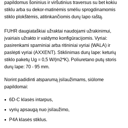
papildomus šoninius ir viršutinius traversus su bet kokiu
stiklu arba su dekor-matinėmis smėliu sprogdinamomis
stiklo plokštėmis, atitinkančiomis durų lapo raštą.
FUHR daugiataškiai užraktai naudojami užrakinimui,
įvairiais užrakto ir valdymo konfigūracijomis. Vyriai:
pasirenkami sparniniai arba ritininiai vyriai (WALA) ir
paslėpti vyriai (AXXENT). Stiklinimas durų lape: keturių
stiklo paketų Ug = 0,5 W/(m2*K). Poliuretano putų storis
durų lape: 70 - 95 mm.
Norint padidinti atsparumą įsilaužimams, siūlome
papildomai:
6D-C klasės intarpus,
vyrių apsaugą nuo įsilaužimo,
P4A klasės stiklus.