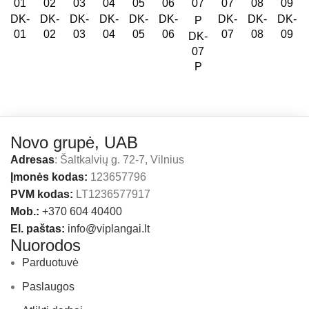
DK-
DK-
DK-
DK-
DK-
DK-
DK-
DK-
DK-
01
02
03
04
05
06
07
08
09
DK-
07
P
Novo grupė, UAB
Adresas
: Šaltkalvių g. 72-7, Vilnius
Įmonės kodas:
123657796
PVM kodas:
LT1236577917
Mob.:
+370 604 40400
El. paštas:
info@viplangai.lt
Nuorodos
Parduotuvė
Paslaugos