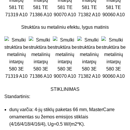
581 TE
581 TE
581 TE
581 TE
581 TE
71319 A10
71386 A10
90070 A10
71382 A10
90060 A10
Struktūra su metaliniu efektu, lygus matinis
580 3E
580 3E
580 3E
580 3E
580 3E
71319 A10
71386 A10
90070 A10
71382 A10
90060 A10
STIKLINIMAS
Standartinis:
durų varčia: 4-jų stiklų paketas 66 mm, MasterCarre
ornamentas su žemos emisijos stiklais
(4/16/4/18/4/16/4), Ug=0.5 W/(m2*K).