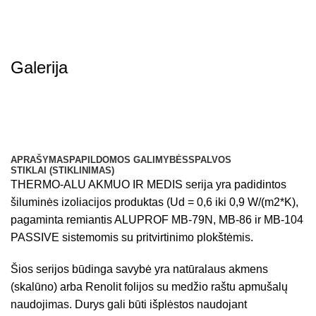
Galerija
APRAŠYMAS
PAPILDOMOS GALIMYBĖS
SPALVOS
STIKLAI (STIKLINIMAS)
THERMO-ALU AKMUO IR MEDIS serija yra padidintos
šiluminės izoliacijos produktas (Ud = 0,6 iki 0,9 W/(m2*K),
pagaminta remiantis ALUPROF MB-79N, MB-86 ir MB-104
PASSIVE sistemomis su pritvirtinimo plokštėmis.
Šios serijos būdinga savybė yra natūralaus akmens
(skalūno) arba Renolit folijos su medžio raštu apmušalų
naudojimas. Durys gali būti išplėstos naudojant