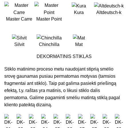
Kura
Altdeutsch-k
Master Carre
Master Point
Silvit
Chinchilla
Mat
DEKORMATINIS STIKLAS
Stiklo matinimo proceso metu naudojant stiprią smėlio
srovę gaunamas pusiau permatomas motyvas (tamsios
fragmentai ant stiklo). Taip pat galima pasiekti priešingą
efektą, t.y. raštas yra matinis, o likusi stiklo dalis
permatoma. Galime pagaminti smėliu matintą stiklą pagal
kliento pateiktą dizainą.