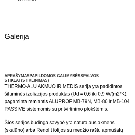
Galerija
APRAŠYMAS
PAPILDOMOS GALIMYBĖS
SPALVOS
STIKLAI (STIKLINIMAS)
THERMO-ALU AKMUO IR MEDIS serija yra padidintos
šiluminės izoliacijos produktas (Ud = 0,6 iki 0,9 W/(m2*K),
pagaminta remiantis ALUPROF MB-79N, MB-86 ir MB-104
PASSIVE sistemomis su pritvirtinimo plokštėmis.
Šios serijos būdinga savybė yra natūralaus akmens
(skalūno) arba Renolit folijos su medžio raštu apmušalų