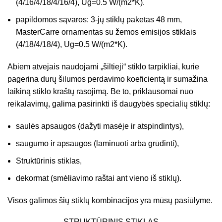
(4/16/4/18/4/16/4), Ug=0.5 W/(m2*K).
papildomos sąvaros: 3-jų stiklų paketas 48 mm,
MasterCarre ornamentas su žemos emisijos stiklais
(4/18/4/18/4), Ug=0.5 W/(m2*K).
Abiem atvejais naudojami „šiltieji“ stiklo tarpikliai, kurie
pagerina durų šilumos perdavimo koeficientą ir sumažina
laikiną stiklo kraštų rasojimą. Be to, priklausomai nuo
reikalavimų, galima pasirinkti iš daugybės specialių stiklų:
saulės apsaugos (dažyti masėje ir atspindintys),
saugumo ir apsaugos (laminuoti arba grūdinti),
Struktūrinis stiklas,
dekormat (smėliavimo raštai ant vieno iš stiklų).
Visos galimos šių stiklų kombinacijos yra mūsų pasiūlyme.
STRUKTŪRINIS STIKLAS