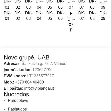
DK-
DK-
DK-
DK-
DK-
DK-
DK-
DK-
DK-
01
02
03
04
05
06
07
08
09
DK-
07
P
Novo grupė, UAB
Adresas
: Šaltkalvių g. 72-7, Vilnius
Įmonės kodas:
123657796
PVM kodas:
LT1236577917
Mob.:
+370 604 40400
El. paštas:
info@viplangai.lt
Nuorodos
Parduotuvė
Paslaugos