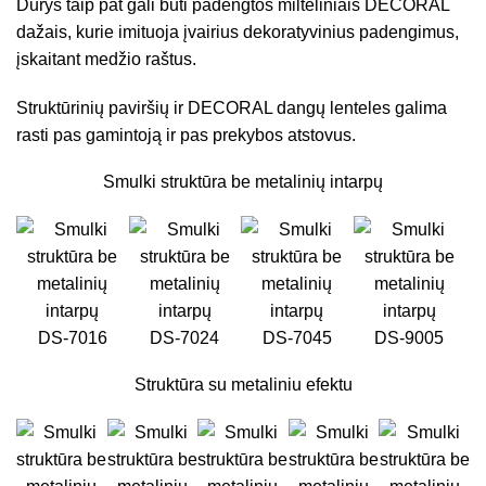
Durys taip pat gali būti padengtos milteliniais DECORAL
dažais, kurie imituoja įvairius dekoratyvinius padengimus,
įskaitant medžio raštus.
Struktūrinių paviršių ir DECORAL dangų lenteles galima
rasti pas gamintoją ir pas prekybos atstovus.
Smulki struktūra be metalinių intarpų
DS-7016
DS-7024
DS-7045
DS-9005
Struktūra su metaliniu efektu