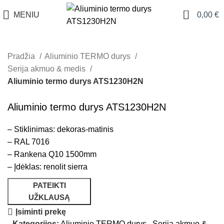
0
MENIU
0,00
€
Pradžia
Aliuminio TERMO durys
Serija akmuo & medis
Aliuminio termo durys ATS1230H2N
Aliuminio termo durys ATS1230H2N
– Stiklinimas: dekoras-matinis
– RAL 7016
– Rankena Q10 1500mm
– Įdėklas: renolit sierra
PATEIKTI
UŽKLAUSĄ
Įsiminti prekę
Kategorijos:
Aliuminio TERMO durys
,
Serija akmuo &