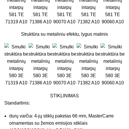
581 TE
581 TE
581 TE
581 TE
581 TE
71319 A10
71386 A10
90070 A10
71382 A10
90060 A10
Struktūra su metaliniu efektu, lygus matinis
580 3E
580 3E
580 3E
580 3E
580 3E
71319 A10
71386 A10
90070 A10
71382 A10
90060 A10
STIKLINIMAS
Standartinis:
durų varčia: 4-jų stiklų paketas 66 mm, MasterCarre
ornamentas su žemos emisijos stiklais