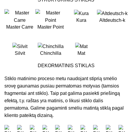
Kura
Altdeutsch-k
Master Carre
Master Point
Silvit
Chinchilla
Mat
DEKORMATINIS STIKLAS
Stiklo matinimo proceso metu naudojant stiprią smėlio
srovę gaunamas pusiau permatomas motyvas (tamsios
fragmentai ant stiklo). Taip pat galima pasiekti priešingą
efektą, t.y. raštas yra matinis, o likusi stiklo dalis
permatoma. Galime pagaminti smėliu matintą stiklą pagal
kliento pateiktą dizainą.