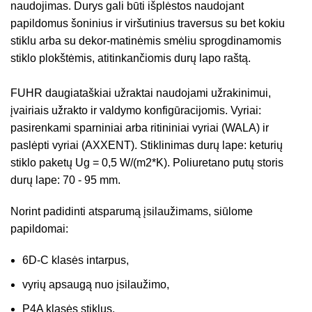
naudojimas. Durys gali būti išplėstos naudojant
papildomus šoninius ir viršutinius traversus su bet kokiu
stiklu arba su dekor-matinėmis smėliu sprogdinamomis
stiklo plokštėmis, atitinkančiomis durų lapo raštą.
FUHR daugiataškiai užraktai naudojami užrakinimui,
įvairiais užrakto ir valdymo konfigūracijomis. Vyriai:
pasirenkami sparniniai arba ritininiai vyriai (WALA) ir
paslėpti vyriai (AXXENT). Stiklinimas durų lape: keturių
stiklo paketų Ug = 0,5 W/(m2*K). Poliuretano putų storis
durų lape: 70 - 95 mm.
Norint padidinti atsparumą įsilaužimams, siūlome
papildomai:
6D-C klasės intarpus,
vyrių apsaugą nuo įsilaužimo,
P4A klasės stiklus.