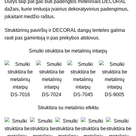
Durys taip pat gali būti padengtos milteliniais DECORAL
dažais, kurie imituoja įvairius dekoratyvinius padengimus,
įskaitant medžio raštus.
Struktūrinių paviršių ir DECORAL dangų lenteles galima
rasti pas gamintoją ir pas prekybos atstovus.
Smulki struktūra be metalinių intarpų
DS-7016
DS-7024
DS-7045
DS-9005
Struktūra su metaliniu efektu