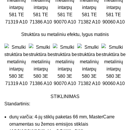
581 TE
581 TE
581 TE
581 TE
581 TE
71319 A10
71386 A10
90070 A10
71382 A10
90060 A10
Struktūra su metaliniu efektu, lygus matinis
580 3E
580 3E
580 3E
580 3E
580 3E
71319 A10
71386 A10
90070 A10
71382 A10
90060 A10
STIKLINIMAS
Standartinis:
durų varčia: 4-jų stiklų paketas 66 mm, MasterCarre
ornamentas su žemos emisijos stiklais