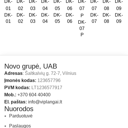
DK-
DK-
DK-
DK-
DK-
DK-
DK-
DK-
DK-
01
02
03
04
05
06
07
08
09
DK-
07
P
Novo grupė, UAB
Adresas
: Šaltkalvių g. 72-7, Vilnius
Įmonės kodas:
123657796
PVM kodas:
LT1236577917
Mob.:
+370 604 40400
El. paštas:
info@viplangai.lt
Nuorodos
Parduotuvė
Paslaugos