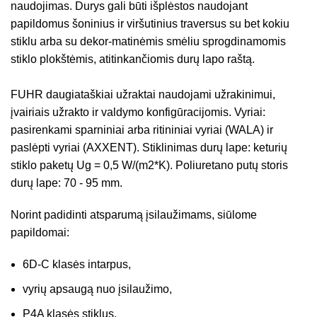
naudojimas. Durys gali būti išplėstos naudojant
papildomus šoninius ir viršutinius traversus su bet kokiu
stiklu arba su dekor-matinėmis smėliu sprogdinamomis
stiklo plokštėmis, atitinkančiomis durų lapo raštą.
FUHR daugiataškiai užraktai naudojami užrakinimui,
įvairiais užrakto ir valdymo konfigūracijomis. Vyriai:
pasirenkami sparniniai arba ritininiai vyriai (WALA) ir
paslėpti vyriai (AXXENT). Stiklinimas durų lape: keturių
stiklo paketų Ug = 0,5 W/(m2*K). Poliuretano putų storis
durų lape: 70 - 95 mm.
Norint padidinti atsparumą įsilaužimams, siūlome
papildomai:
6D-C klasės intarpus,
vyrių apsaugą nuo įsilaužimo,
P4A klasės stiklus.