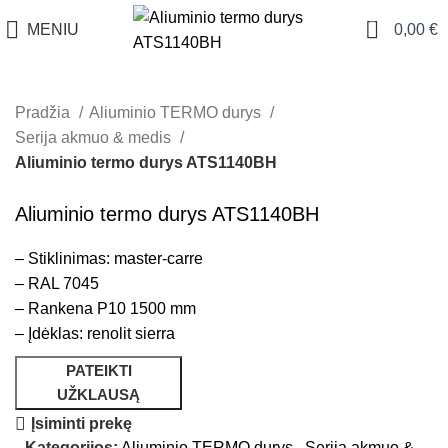
0
MENIU
0,00
€
Pradžia
Aliuminio TERMO durys
Serija akmuo & medis
Aliuminio termo durys ATS1140BH
Aliuminio termo durys ATS1140BH
– Stiklinimas: master-carre
– RAL 7045
– Rankena P10 1500 mm
– Įdėklas: renolit sierra
PATEIKTI
UŽKLAUSĄ
Įsiminti prekę
Kategorijos:
Aliuminio TERMO durys
,
Serija akmuo &