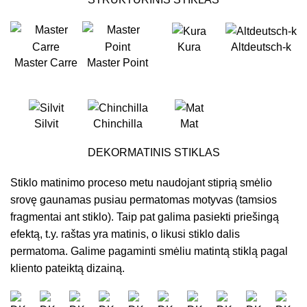
Kura
Altdeutsch-k
Master Carre
Master Point
Silvit
Chinchilla
Mat
DEKORMATINIS STIKLAS
Stiklo matinimo proceso metu naudojant stiprią smėlio
srovę gaunamas pusiau permatomas motyvas (tamsios
fragmentai ant stiklo). Taip pat galima pasiekti priešingą
efektą, t.y. raštas yra matinis, o likusi stiklo dalis
permatoma. Galime pagaminti smėliu matintą stiklą pagal
kliento pateiktą dizainą.