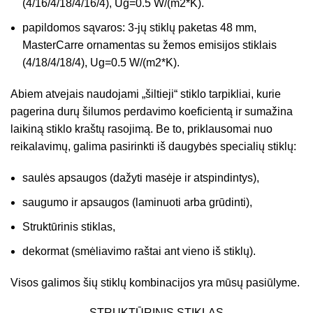
(4/16/4/18/4/16/4), Ug=0.5 W/(m2*K).
papildomos sąvaros: 3-jų stiklų paketas 48 mm,
MasterCarre ornamentas su žemos emisijos stiklais
(4/18/4/18/4), Ug=0.5 W/(m2*K).
Abiem atvejais naudojami „šiltieji“ stiklo tarpikliai, kurie
pagerina durų šilumos perdavimo koeficientą ir sumažina
laikiną stiklo kraštų rasojimą. Be to, priklausomai nuo
reikalavimų, galima pasirinkti iš daugybės specialių stiklų:
saulės apsaugos (dažyti masėje ir atspindintys),
saugumo ir apsaugos (laminuoti arba grūdinti),
Struktūrinis stiklas,
dekormat (smėliavimo raštai ant vieno iš stiklų).
Visos galimos šių stiklų kombinacijos yra mūsų pasiūlyme.
STRUKTŪRINIS STIKLAS