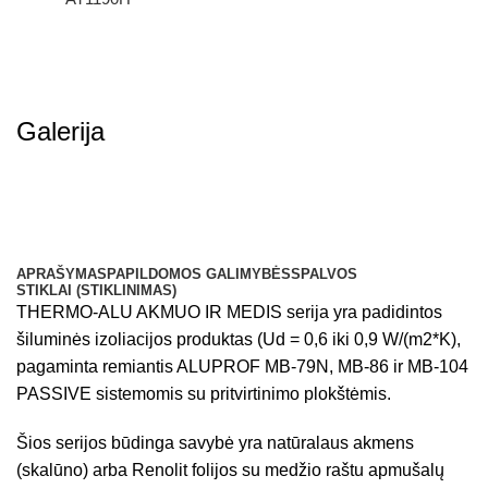
Galerija
APRAŠYMAS
PAPILDOMOS GALIMYBĖS
SPALVOS
STIKLAI (STIKLINIMAS)
THERMO-ALU AKMUO IR MEDIS serija yra padidintos
šiluminės izoliacijos produktas (Ud = 0,6 iki 0,9 W/(m2*K),
pagaminta remiantis ALUPROF MB-79N, MB-86 ir MB-104
PASSIVE sistemomis su pritvirtinimo plokštėmis.
Šios serijos būdinga savybė yra natūralaus akmens
(skalūno) arba Renolit folijos su medžio raštu apmušalų