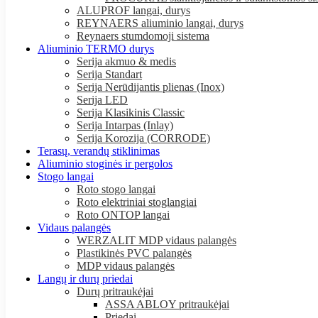
ALUPROF langai, durys
REYNAERS aliuminio langai, durys
Reynaers stumdomoji sistema
Aliuminio TERMO durys
Serija akmuo & medis
Serija Standart
Serija Nerūdijantis plienas (Inox)
Serija LED
Serija Klasikinis Classic
Serija Intarpas (Inlay)
Serija Korozija (CORRODE)
Terasų, verandų stiklinimas
Aliuminio stoginės ir pergolos
Stogo langai
Roto stogo langai
Roto elektriniai stoglangiai
Roto ONTOP langai
Vidaus palangės
WERZALIT MDP vidaus palangės
Plastikinės PVC palangės
MDP vidaus palangės
Langų ir durų priedai
Durų pritraukėjai
ASSA ABLOY pritraukėjai
Priedai