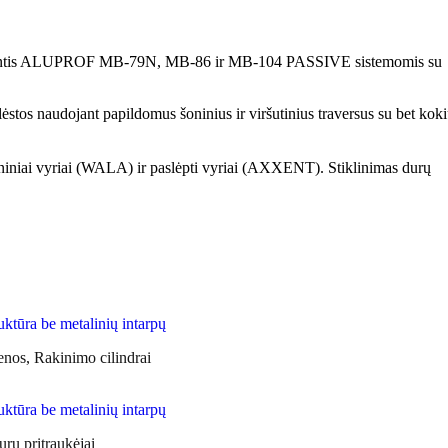
miantis ALUPROF MB-79N, MB-86 ir MB-104 PASSIVE sistemomis su
ėstos naudojant papildomus šoninius ir viršutinius traversus su bet kok
tininiai vyriai (WALA) ir paslėpti vyriai (AXXENT). Stiklinimas durų
nos, Rakinimo cilindrai
rų pritraukėjai