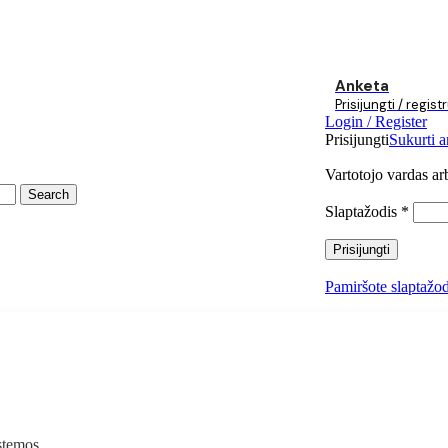
Anketa
Prisijungti / regist
Login / Register
Prisijungti
Sukurti a
Vartotojo vardas ar
Search
Slaptažodis
*
Prisijungti
Pamiršote slaptažo
stemos