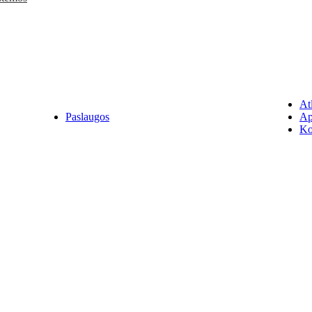
Atl
Paslaugos
Ap
Ko