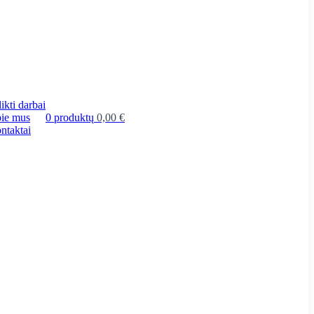
ikti darbai
ie mus
0
produktų
0,00
€
ntaktai