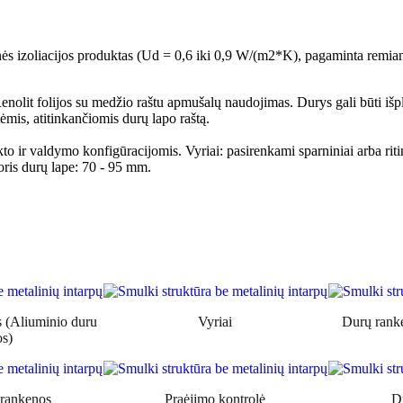
izoliacijos produktas (Ud = 0,6 iki 0,9 W/(m2*K), pagaminta re
nolit folijos su medžio raštu apmušalų naudojimas. Durys gali būti išpl
mis, atitinkančiomis durų lapo raštą.
to ir valdymo konfigūracijomis. Vyriai: pasirenkami sparniniai arba ri
oris durų lape: 70 - 95 mm.
 (Aliuminio duru
Vyriai
Durų ranke
s)
rankenos
Praėjimo kontrolė
Du