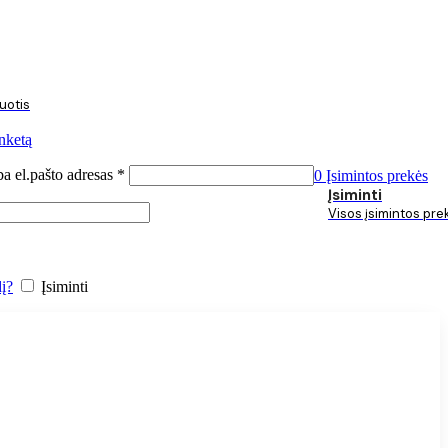
ruotis
nketą
ba el.pašto adresas
*
0
Įsimintos prekės
Įsiminti
Visos įsimintos pre
dį?
Įsiminti