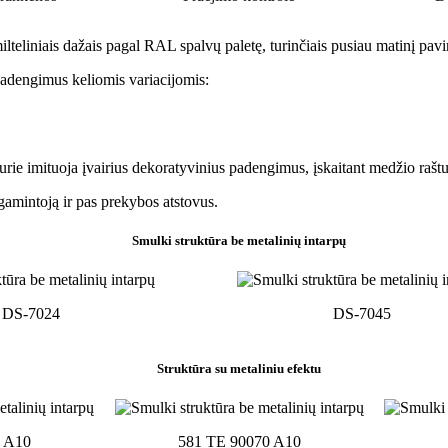
teliniais dažais pagal RAL spalvų paletę, turinčiais pusiau matinį pavir
 padengimus keliomis variacijomis:
rie imituoja įvairius dekoratyvinius padengimus, įskaitant medžio raštu
amintoją ir pas prekybos atstovus.
Smulki struktūra be metalinių intarpų
DS-7024
DS-7045
Struktūra su metaliniu efektu
 A10
581 TE 90070 A10