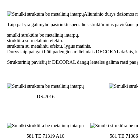
Aliuminio durys dažomos mil
Taip pat yra galimybė pasirinkti specialius struktūrinius paviršiaus
smulki struktūra be metalinių intarpų.
struktūra su metaliniu efektu.
struktūra su metaliniu efektu, lygus matinis.
Durys taip pat gali būti padengtos milteliniais DECORAL dažais, ku
Struktūrinių paviršių ir DECORAL dangų lenteles galima rasti pas g
DS-7016
581 TE 71319 A10
581 TE 71386