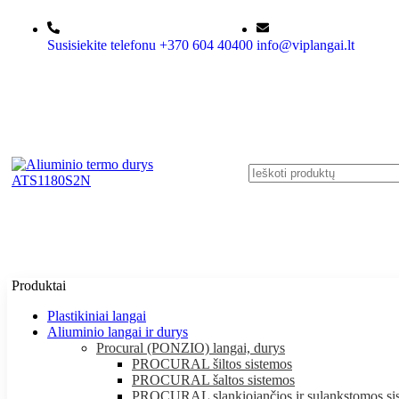
Susisiekite telefonu +370 604 40400
info@viplangai.lt
Produktai
Plastikiniai langai
Aliuminio langai ir durys
Procural (PONZIO) langai, durys
PROCURAL šiltos sistemos
PROCURAL šaltos sistemos
PROCURAL slankiojančios ir sulankstomos si