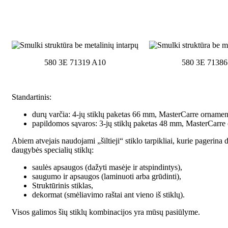
580 3E 71319 A10
580 3E 71386
Standartinis:
durų varčia: 4-jų stiklų paketas 66 mm, MasterCarre ornamen
papildomos sąvaros: 3-jų stiklų paketas 48 mm, MasterCarre
Abiem atvejais naudojami „šiltieji“ stiklo tarpikliai, kurie pagerina
daugybės specialių stiklų:
saulės apsaugos (dažyti masėje ir atspindintys),
saugumo ir apsaugos (laminuoti arba grūdinti),
Struktūrinis stiklas,
dekormat (smėliavimo raštai ant vieno iš stiklų).
Visos galimos šių stiklų kombinacijos yra mūsų pasiūlyme.