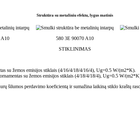
Struktūra su metaliniu efektu, lygus matinis
 A10
580 3E 90070 A10
STIKLINIMAS
tas su žemos emisijos stiklais (4/16/4/18/4/16/4), Ug=0.5 W/(m2*K).
 ornamentas su žemos emisijos stiklais (4/18/4/18/4), Ug=0.5 W/(m2*K
 durų šilumos perdavimo koeficientą ir sumažina laikiną stiklo kraštų ras