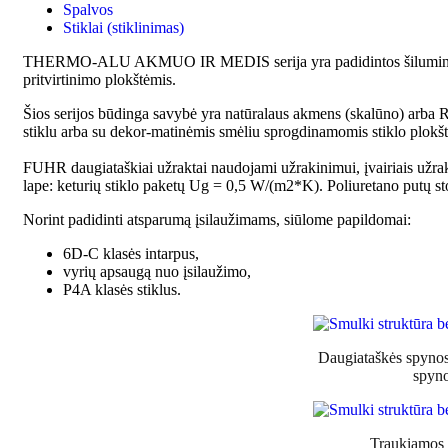
Spalvos
Stiklai (stiklinimas)
THERMO-ALU AKMUO IR MEDIS serija yra padidintos šiluminės 
pritvirtinimo plokštėmis.
Šios serijos būdinga savybė yra natūralaus akmens (skalūno) arba Re
stiklu arba su dekor-matinėmis smėliu sprogdinamomis stiklo plokštė
FUHR daugiataškiai užraktai naudojami užrakinimui, įvairiais užrak
lape: keturių stiklo paketų Ug = 0,5 W/(m2*K). Poliuretano putų st
Norint padidinti atsparumą įsilaužimams, siūlome papildomai:
6D-C klasės intarpus,
vyrių apsaugą nuo įsilaužimo,
P4A klasės stiklus.
Daugiataškės spynos
spyno
Traukiamos 