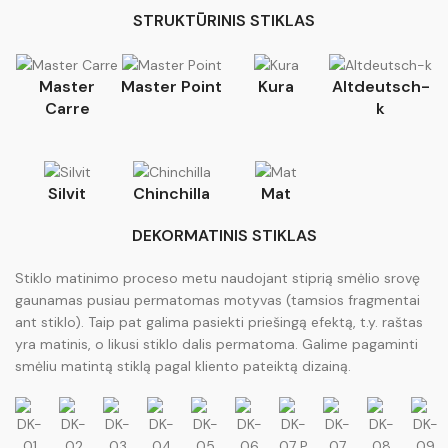
STRUKTŪRINIS STIKLAS
Master
Master Point
Kura
Altdeutsch-
Carre
k
Silvit
Chinchilla
Mat
DEKORMATINIS STIKLAS
Stiklo matinimo proceso metu naudojant stiprią smėlio srovę
gaunamas pusiau permatomas motyvas (tamsios fragmentai
ant stiklo). Taip pat galima pasiekti priešingą efektą, t.y. raštas
yra matinis, o likusi stiklo dalis permatoma. Galime pagaminti
smėliu matintą stiklą pagal kliento pateiktą dizainą.