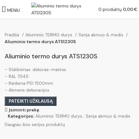
0
produktų
0,00
€
MENIU
Pradžia
Aliuminio TERMO durys
Serija akmuo & medis
Aliuminio termo durys ATS1230S
Aliuminio termo durys ATS1230S
– Stiklinimas: dekoras-matinis
– RAL 7045
– Rankena P10 1500mm
– Akmens dekoracijos
PATEIKTI UŽKLAUSĄ
Įsiminti prekę
Kategorijos:
Aliuminio TERMO durys
,
Serija akmuo & medis
Daugiau šios serijos produktų