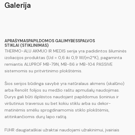
Galerija
APRAŠYMAS
PAPILDOMOS GALIMYBĖS
SPALVOS
STIKLAI (STIKLINIMAS)
THERMO-ALU AKMUO IR MEDIS serija yra padidintos šiluminės
izoliacijos produktas (Ud = 0,6 iki 0,9 W/(m2*K), pagaminta
remiantis ALUPROF MB-79N, MB-86 ir MB-104 PASSIVE
sistemomis su pritvirtinimo plokštėmis.
Šios serijos būdinga savybė yra natūralaus akmens (skalūno)
arba Renolit folijos su medžio raštu apmušalų naudojimas.
Durys gali būti išplėstos naudojant papildomus šoninius ir
viršutinius traversus su bet kokiu stiklu arba su dekor-
matinėmis smėliu sprogdinamomis stiklo plokštėmis,
atitinkančiomis durų lapo raštą.
FUHR daugiataškiai užraktai naudojami užrakinimui, įvairiais