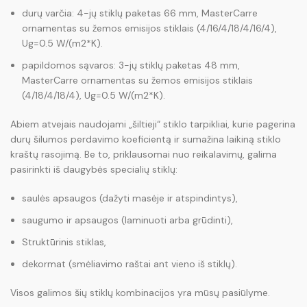
durų varčia: 4-jų stiklų paketas 66 mm, MasterCarre
ornamentas su žemos emisijos stiklais (4/16/4/18/4/16/4),
Ug=0.5 W/(m2*K).
papildomos sąvaros: 3-jų stiklų paketas 48 mm,
MasterCarre ornamentas su žemos emisijos stiklais
(4/18/4/18/4), Ug=0.5 W/(m2*K).
Abiem atvejais naudojami „šiltieji“ stiklo tarpikliai, kurie pagerina
durų šilumos perdavimo koeficientą ir sumažina laikiną stiklo
kraštų rasojimą. Be to, priklausomai nuo reikalavimų, galima
pasirinkti iš daugybės specialių stiklų:
saulės apsaugos (dažyti masėje ir atspindintys),
saugumo ir apsaugos (laminuoti arba grūdinti),
Struktūrinis stiklas,
dekormat (smėliavimo raštai ant vieno iš stiklų).
Visos galimos šių stiklų kombinacijos yra mūsų pasiūlyme.