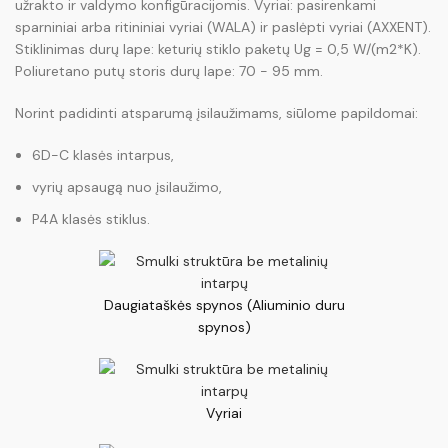
užrakto ir valdymo konfigūracijomis. Vyriai: pasirenkami
sparniniai arba ritininiai vyriai (WALA) ir paslėpti vyriai (AXXENT).
Stiklinimas durų lape: keturių stiklo paketų Ug = 0,5 W/(m2*K).
Poliuretano putų storis durų lape: 70 - 95 mm.
Norint padidinti atsparumą įsilaužimams, siūlome papildomai:
6D-C klasės intarpus,
vyrių apsaugą nuo įsilaužimo,
P4A klasės stiklus.
Daugiataškės spynos (Aliuminio duru
spynos)
Vyriai