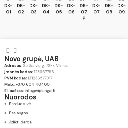
DK-
DK-
DK-
DK-
DK-
DK-
DK-
DK-
DK-
DK-
01
02
03
04
05
06
07
07
08
09
P
Novo grupė, UAB
Adresas
: Šaltkalvių g. 72-7, Vilnius
Įmonės kodas:
123657796
PVM kodas:
LT1236577917
Mob.:
+370 604 40400
El. paštas:
info@viplangai.lt
Nuorodos
Parduotuvė
Paslaugos
Atlikti darbai